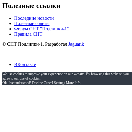
Полезные ссылки
Последние новости
Полезные советы
Форум СНТ "Подлипки-1"
Правила СНТ
© СНТ Подлипки-1. Разработал
Jaguarik
ВКонтакте
We use cookies to improve your experience on our website. By browsing this website, you
agree to our use of cookies.
Ok, I've understood!
Decline
Cancel
Settings
More Info