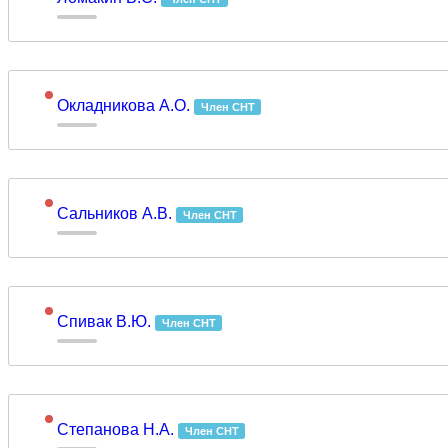
Окладникова А.О.
Член СНТ
Сальников А.В.
Член СНТ
Спивак В.Ю.
Член СНТ
Степанова Н.А.
Член СНТ