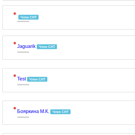
Член СНТ
Jaguarik
Член СНТ
Test
Член СНТ
Бояркина М.К.
Член СНТ