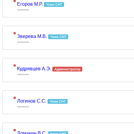
Егоров М.Р.
Член СНТ
Зверева М.В.
Член СНТ
Кудрявцев А.Э.
Администратор
Логинов C.С.
Член СНТ
Ломакин В.С.
Член СНТ